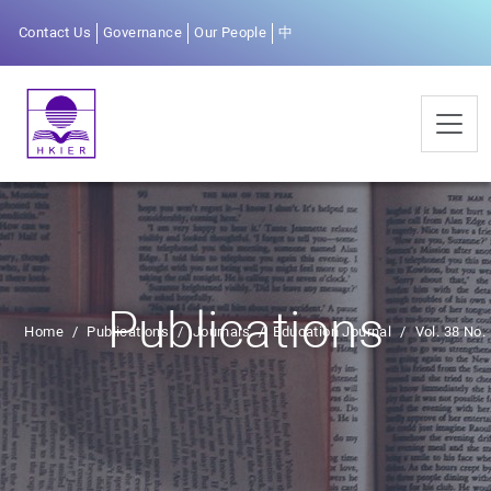
Contact Us
Governance
Our People
中
Publications
Home
Publications
Journals
Education Journal
Vol. 38 No.