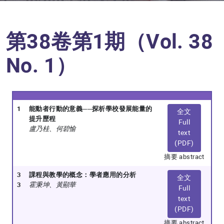
第38卷第1期（Vol. 38
No. 1）
1
能動者行動的意義──探析學校發展能量的
全文
提升歷程
Full
盧乃桂、何碧愉
text
(PDF)
摘要 abstract
3
課程與教學的概念：學者應用的分析
全文
3
霍秉坤、黃顯華
Full
text
(PDF)
摘要 abstract