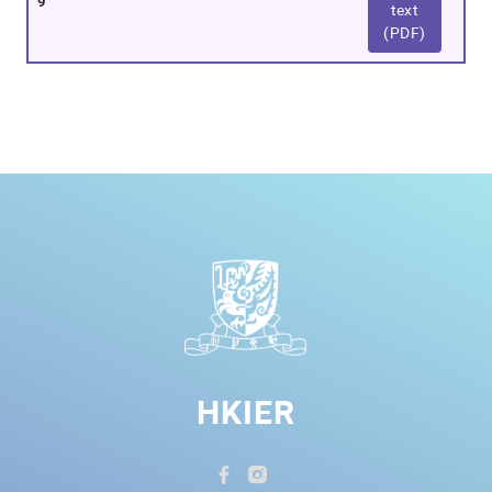
9
text
(PDF)
HKIER