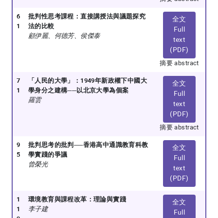
6
批判性思考課程：直接講授法與議題探究
全文
1
法的比較
Full
顧伊麗、何德芳、侯傑泰
text
(PDF)
摘要 abstract
7
「人民的大學」：1949年新政權下中國大
全文
1
學身分之建構──以北京大學為個案
Full
羅雲
text
(PDF)
摘要 abstract
9
批判思考的批判──香港高中通識教育科教
全文
5
學實踐的爭議
Full
曾榮光
text
(PDF)
1
環境教育與課程改革：理論與實踐
全文
1
李子建
Full