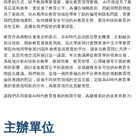
與學的方式，賦予教師專業發展，優化教育管理實務。 AI不僅提升了教
育品質和效率，更促進了教育公平，為彌合城鄉差距、照顧弱勢群體提
供了新路徑。但AI應用在教育領域也帶來了新的倫理和隱私問題，需要
我們謹慎地應對。如何建構安全可信的AI教育生態，實現科技與教育的
良性互動，是擺在我們面前的重要課題。
教育作為推動社會進步的基石，在AI時代必須抓住歷史機遇，主動融合
前沿技術，開創教育發展新局面。這次學術研討會暨香港中文大學教育
學院內地同學會第25屆年會將提供寶貴的平台，讓各位教育同仁共濟一
堂，反思性地交流與探討這一議題。本次會議將從教育學的視角出發，
系統地分析AI技術在教學、教師培養、教育管理、心理健康等方面的應
用與影響，探討促進教育公平的新路徑，並就建構安全可信的AI教育生
態提出建議。我們相信，這樣一個跨界融合的平台將有助於推動教育理
論與實踐的對話，促進不同研究領域的交流互鑑，定能為AI時代教育事
業的發展指明新的方向，為教育現代化貢獻智慧。
讓我們共同探索AI時代教育發展的無限可能，為建構美好的未來而努力!
主辦單位