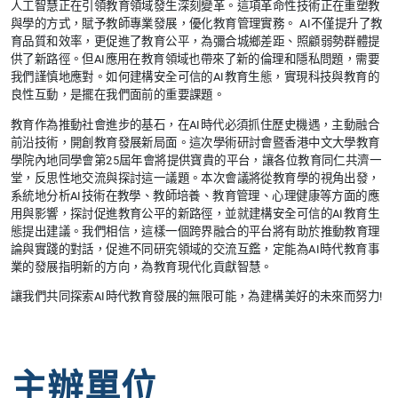
人工智慧正在引領教育領域發生深刻變革。這項革命性技術正在重塑教
與學的方式，賦予教師專業發展，優化教育管理實務。 AI不僅提升了教
育品質和效率，更促進了教育公平，為彌合城鄉差距、照顧弱勢群體提
供了新路徑。但AI應用在教育領域也帶來了新的倫理和隱私問題，需要
我們謹慎地應對。如何建構安全可信的AI教育生態，實現科技與教育的
良性互動，是擺在我們面前的重要課題。
教育作為推動社會進步的基石，在AI時代必須抓住歷史機遇，主動融合
前沿技術，開創教育發展新局面。這次學術研討會暨香港中文大學教育
學院內地同學會第25屆年會將提供寶貴的平台，讓各位教育同仁共濟一
堂，反思性地交流與探討這一議題。本次會議將從教育學的視角出發，
系統地分析AI技術在教學、教師培養、教育管理、心理健康等方面的應
用與影響，探討促進教育公平的新路徑，並就建構安全可信的AI教育生
態提出建議。我們相信，這樣一個跨界融合的平台將有助於推動教育理
論與實踐的對話，促進不同研究領域的交流互鑑，定能為AI時代教育事
業的發展指明新的方向，為教育現代化貢獻智慧。
讓我們共同探索AI時代教育發展的無限可能，為建構美好的未來而努力!
主辦單位