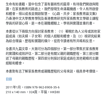
生命有如書籍，當中包含了富有藝術性的篇章，有待我們開啟與閱
讀。在家長教育的路途上，我們發現生命滿載機遇，令人有所啟發
和體會，得以成長並開啟智慧。《心路、共步：家長教育論文集》
乃香港中文大學教育學院及香港教育研究所家長教育文學碩士課程
學員的研習心得，是一本在親職體驗上，學術與實踐並重的書。
本書從以下兩個方向探討家長教育：（1）著眼於為人父母或其他家
庭成員（如夫婦、子女等）的個人經驗和體會，及（2）視研究結果
為綜合理論、歷程和實踐的媒介，從而令讀者有所共鳴和反思。
全書共九篇文章，大致可分為四個部分。第一部分聚焦於家長教育
的實踐和成效評估，第二部分是有關父親的親職歷程，第三部分闡
述了母親的親職歷程，第四部分則探討家庭成員在其他範疇的主觀
經驗和體會。
本書對有志了解家長教育或親職歷程的父母來說，極具參考價值。
目錄
2011年1月，ISBN 978-962-8908-35-6
210 x 140 mm，324頁，平裝，HK$80