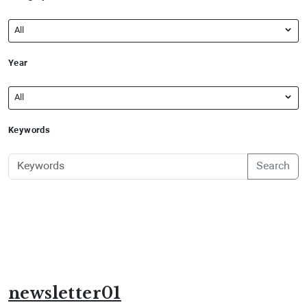
All
Year
All
Keywords
Search
newsletter01