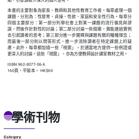
點，引發讀者作深入的個人思考。
本書的主要對象為家長、教師和其他性教育工作者。每章處理一個
課題，分別為：性發育、貞操、性欲、家庭和安全性行為。每章分
四個主要部分：第一部分列舉社會上對某一課題的流行偏見與謬
誤，然後作針對性的討論；第二部分討論一些個案，冀能通過實例
去引起讀者的思考；第三部分進一步闡釋與課題有關的種種理念；
而最後一部分則以問答形式，進一步消除讀者在特定課題上的疑
慮。此外，每章都加插一些「視窗」，於適當地方提供一些例證或
更深入的討論。這些「視窗」，亦為方便教師設計課室教材之用。
ISBN 962-8077-06-6
160頁，平裝本， HK$60
學術刊物
Category